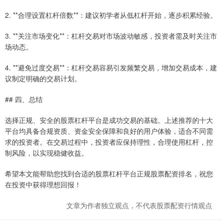
2. **合理设置杠杆倍数**：建议初学者从低杠杆开始，逐步积累经验。
3. **关注市场变化**：杠杆交易对市场波动敏感，投资者需及时关注市
场动态。
4. **避免过度交易**：杠杆交易容易引发频繁交易，增加交易成本，建
议制定明确的交易计划。
## 四、总结
选择正规、安全的股票杠杆平台是成功交易的基础。上述推荐的十大
平台均具备合规资质、资金安全保障和良好的用户体验，适合不同需
求的投资者。在交易过程中，投资者应保持理性，合理使用杠杆，控
制风险，以实现稳健收益。
希望本文能帮助您找到合适的股票杠杆平台正规股票配资排名，祝您
在投资中获得理想回报！
文章为作者独立观点，不代表股票配资行情观点