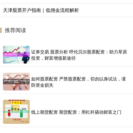
天津股票开户指南｜低佣金流程解析
推荐阅读
证券交易 股票分析 呼伦贝尔股票配资：助力草原
投资，财富增值新途径
如何股票配资 严禁股票配资，切勿以身试法，谨
防资金损失
线上期货配资 期货配资：用杠杆撬动财富之门