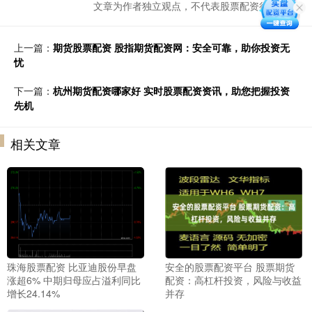
文章为作者独立观点，不代表股票配资行情观点
上一篇：
期货股票配资 股指期货配资网：安全可靠，助你投资无
忧
下一篇：
杭州期货配资哪家好 实时股票配资资讯，助您把握投资
先机
相关文章
珠海股票配资 比亚迪股份早盘
安全的股票配资平台 股票期货
涨超6% 中期归母应占溢利同比
配资：高杠杆投资，风险与收益
增长24.14%
并存