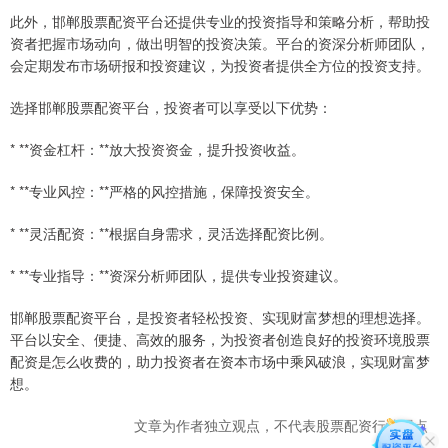
此外，邯郸股票配资平台还提供专业的投资指导和策略分析，帮助投
资者把握市场动向，做出明智的投资决策。平台的资深分析师团队，
会定期发布市场研报和投资建议，为投资者提供全方位的投资支持。
选择邯郸股票配资平台，投资者可以享受以下优势：
* **资金杠杆：**放大投资资金，提升投资收益。
* **专业风控：**严格的风控措施，保障投资安全。
* **灵活配资：**根据自身需求，灵活选择配资比例。
* **专业指导：**资深分析师团队，提供专业投资建议。
邯郸股票配资平台，是投资者轻松投资、实现财富梦想的理想选择。
平台以安全、便捷、高效的服务，为投资者创造良好的投资环境股票
配资是怎么收费的，助力投资者在资本市场中乘风破浪，实现财富梦
想。
文章为作者独立观点，不代表股票配资行情观点