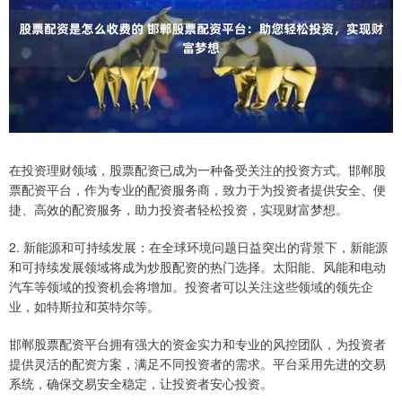
在投资理财领域，股票配资已成为一种备受关注的投资方式。邯郸股
票配资平台，作为专业的配资服务商，致力于为投资者提供安全、便
捷、高效的配资服务，助力投资者轻松投资，实现财富梦想。
2. 新能源和可持续发展：在全球环境问题日益突出的背景下，新能源
和可持续发展领域将成为炒股配资的热门选择。太阳能、风能和电动
汽车等领域的投资机会将增加。投资者可以关注这些领域的领先企
业，如特斯拉和英特尔等。
邯郸股票配资平台拥有强大的资金实力和专业的风控团队，为投资者
提供灵活的配资方案，满足不同投资者的需求。平台采用先进的交易
系统，确保交易安全稳定，让投资者安心投资。